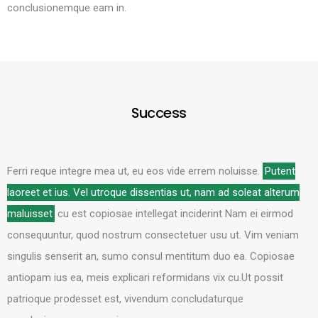
conclusionemque eam in.
Success
Ferri reque integre mea ut, eu eos vide errem noluisse.
Putent
laoreet et ius. Vel utroque dissentias ut, nam ad soleat alterum
maluisset
cu est copiosae intellegat inciderint Nam ei eirmod
consequuntur, quod nostrum consectetuer usu ut. Vim veniam
singulis senserit an, sumo consul mentitum duo ea. Copiosae
antiopam ius ea, meis explicari reformidans vix cu.Ut possit
patrioque prodesset est, vivendum concludaturque