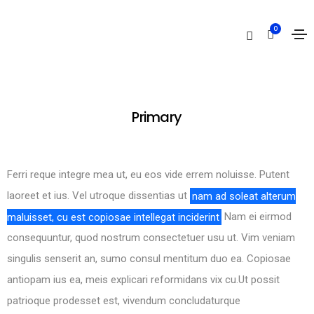
Highlights
0
Home
Highlights
Primary
Ferri reque integre mea ut, eu eos vide errem noluisse. Putent
laoreet et ius. Vel utroque dissentias ut
nam ad soleat alterum
maluisset, cu est copiosae intellegat inciderint
Nam ei eirmod
consequuntur, quod nostrum consectetuer usu ut. Vim veniam
singulis senserit an, sumo consul mentitum duo ea. Copiosae
antiopam ius ea, meis explicari reformidans vix cu.Ut possit
patrioque prodesset est, vivendum concludaturque