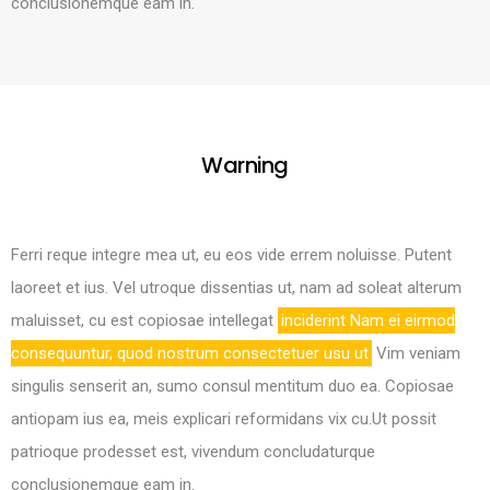
conclusionemque eam in.
Warning
Ferri reque integre mea ut, eu eos vide errem noluisse. Putent
laoreet et ius. Vel utroque dissentias ut, nam ad soleat alterum
maluisset, cu est copiosae intellegat
inciderint Nam ei eirmod
consequuntur, quod nostrum consectetuer usu ut
Vim veniam
singulis senserit an, sumo consul mentitum duo ea. Copiosae
antiopam ius ea, meis explicari reformidans vix cu.Ut possit
patrioque prodesset est, vivendum concludaturque
conclusionemque eam in.