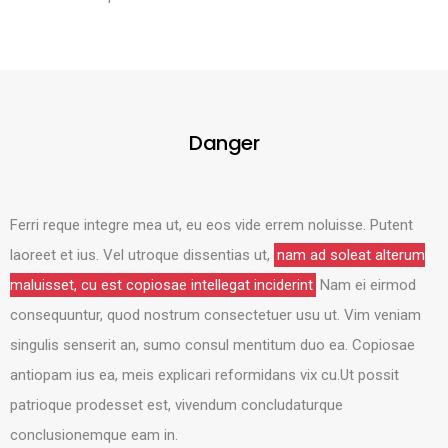
Danger
Ferri reque integre mea ut, eu eos vide errem noluisse. Putent
laoreet et ius. Vel utroque dissentias ut,
nam ad soleat alterum
maluisset, cu est copiosae intellegat inciderint
Nam ei eirmod
consequuntur, quod nostrum consectetuer usu ut. Vim veniam
singulis senserit an, sumo consul mentitum duo ea. Copiosae
antiopam ius ea, meis explicari reformidans vix cu.Ut possit
patrioque prodesset est, vivendum concludaturque
conclusionemque eam in.